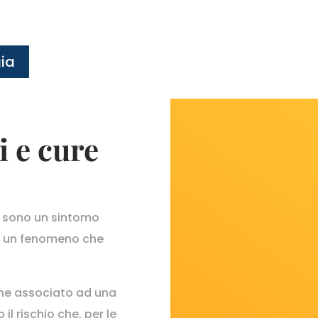
gia
i e cure
ani sono un sintomo
ia un fenomeno che
one associato ad una
 il rischio che, per le