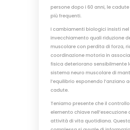
persone dopo i 60 anni, le cadut
più frequenti.
I cambiamenti biologici insisti ne
invecchiamento quali riduzione d
muscolare con perdita di forza, ri
coordinazione motoria in associazi
fisica deteriorano sensibilmente 
sistema neuro muscolare di mant
l’equilibrio esponendo l’anziano 
cadute.
Teniamo presente che il controllo
elemento chiave nell’esecuzione de
attività di vita quotidiana. Quest
complessa si avvale di informazio