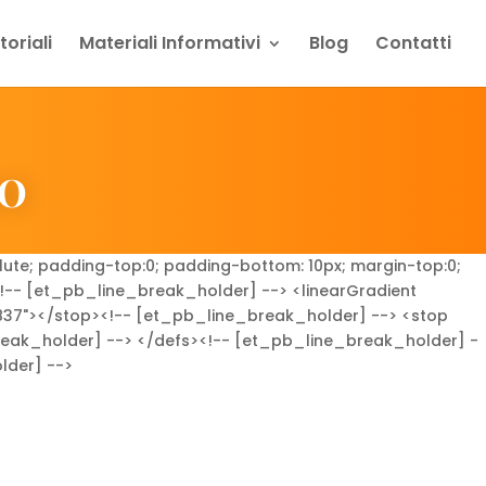
oriali
Materiali Informativi
Blog
Contatti
NO
lute; padding-top:0; padding-bottom: 10px; margin-top:0;
><!-- [et_pb_line_break_holder] --> <linearGradient
C837"></stop><!-- [et_pb_line_break_holder] --> <stop
reak_holder] --> </defs><!-- [et_pb_line_break_holder] -
lder] -->