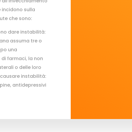
 e all’invecchiamento
e incidono sulla
dute che sono:
no dare instabilità:
iana assuma tre o
ppo una
di farmaci, la non
terali o delle loro
causare instabilità:
pine, antidepressivi