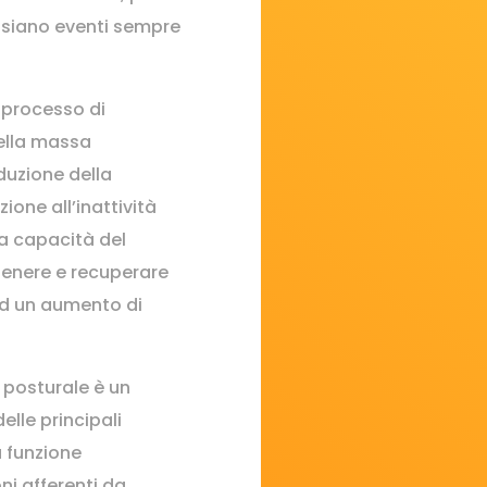
e siano eventi sempre
l processo di
ella massa
duzione della
one all’inattività
la capacità del
enere e recuperare
ad un aumento di
 posturale è un
lle principali
a funzione
ni afferenti da