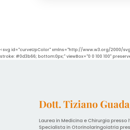
<svg id="curveUpColor" xmlns="http://www.w3.org/2000/svg" v
stroke: #0d3b66; bottom:0px;" viewBox="0 0 100 100" preser
Dott. Tiziano Guad
Laurea in Medicina e Chirurgia presso l’
Specialista in Otorinolaringoiatria pres