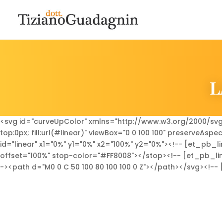
L
<svg id="curveUpColor" xmlns="http://www.w3.org/2000/svg" v
top:0px; fill:url(#linear)" viewBox="0 0 100 100" preserve
id="linear" x1="0%" y1="0%" x2="100%" y2="0%"><!-- [et_pb
offset="100%" stop-color="#FF8008"></stop><!-- [et_pb_li
-><path d="M0 0 C 50 100 80 100 100 0 Z"></path></svg><!-