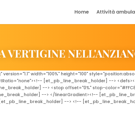
Home
Attività ambulat
A VERTIGINE NELL'ANZIA
ersion="1.1" width="100%" height="100" style="position:abso
AspectRatio="none"><!-- [et_pb_line_break_holder] --> <defs
_line_break_holder] --> <stop offset="0%" stop-color="#FF
ne_break_holder] --> </linearGradient><!-- [et_pb_line_b
- [et_pb_line_break_holder] --> <!-- [et_pb_line_break_ho