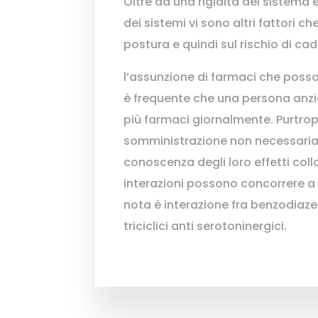
Oltre ad una rigidità del sistema
dei sistemi vi sono altri fattori ch
postura e quindi sul rischio di ca
l’assunzione di farmaci che posso
è frequente che una persona anz
più farmaci giornalmente. Purtro
somministrazione non necessaria 
conoscenza degli loro effetti colla
interazioni possono concorrere a 
nota è interazione fra benzodiaze
triciclici anti serotoninergici.