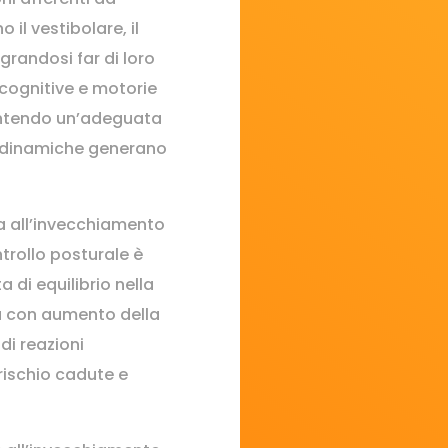
 il vestibolare, il
egrandosi far di loro
cognitive e motorie
sentendo un’adeguata
 e dinamiche generano
a all’invecchiamento
trollo posturale è
a di equilibrio nella
a con aumento della
di reazioni
rischio cadute e