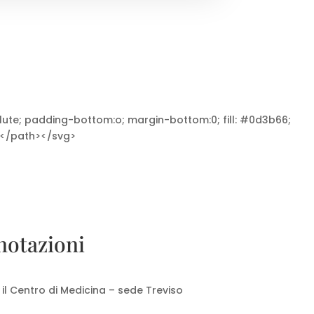
lute; padding-bottom:o; margin-bottom:0; fill: #0d3b66;
"></path></svg>
notazioni
il Centro di Medicina – sede Treviso