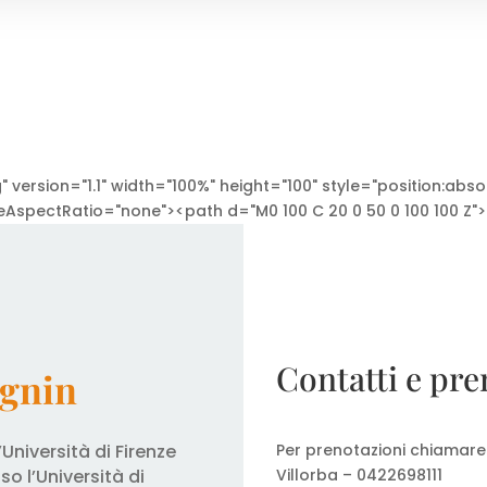
ersion="1.1" width="100%" height="100" style="position:abso
veAspectRatio="none"><path d="M0 100 C 20 0 50 0 100 100 Z
Contatti e pre
agnin
Per prenotazioni chiamare 
Università di Firenze
Villorba – 0422698111
so l’Università di