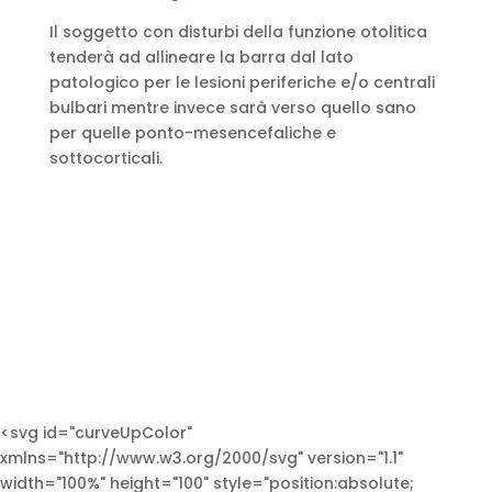
Il soggetto con disturbi della funzione otolitica
tenderà ad allineare la barra dal lato
patologico per le lesioni periferiche e/o centrali
bulbari mentre invece sarà verso quello sano
per quelle ponto-mesencefaliche e
sottocorticali.
<svg id="curveUpColor"
xmlns="http://www.w3.org/2000/svg" version="1.1"
width="100%" height="100" style="position:absolute;