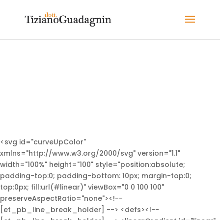
VESTIBOLOGIA
<svg id="curveUpColor"
xmlns="http://www.w3.org/2000/svg" version="1.1"
width="100%" height="100" style="position:absolute;
padding-top:0; padding-bottom: 10px; margin-top:0;
top:0px; fill:url(#linear)" viewBox="0 0 100 100"
preserveAspectRatio="none"><!--
[et_pb_line_break_holder] --> <defs><!--