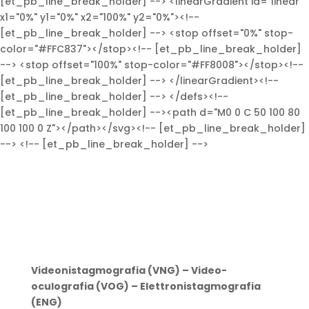
[et_pb_line_break_holder] --> <linearGradient id="linear"
x1="0%" y1="0%" x2="100%" y2="0%"><!--
[et_pb_line_break_holder] --> <stop offset="0%" stop-
color="#FFC837"></stop><!-- [et_pb_line_break_holder]
--> <stop offset="100%" stop-color="#FF8008"></stop><!--
[et_pb_line_break_holder] --> </linearGradient><!--
[et_pb_line_break_holder] --> </defs><!--
[et_pb_line_break_holder] --><path d="M0 0 C 50 100 80
100 100 0 Z"></path></svg><!-- [et_pb_line_break_holder]
--> <!-- [et_pb_line_break_holder] -->
Videonistagmografia (VNG) – Video-
oculografia (VOG) – Elettronistagmografia
(ENG)